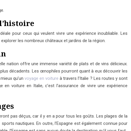
ge.
l’histoire
déale pour ceux qui veulent vivre une expérience inoubliable. Les
explorer les nombreux châteaux et jardins de la région.
in
belle nation offre une immense variété de plats et de vins délicieux.
 plus décadents. Les œnophiles pourront quant à eux découvrir les
e mieux qu’un
voyage en voiture
à travers l’Italie ? Les routes y sont
ge en voiture en Italie, c’est l’assurance de vivre une expérience
ages
ront pas déçus, car il y en a pour tous les goûts. Les plages de la
de sports nautiques. En outre, l’Espagne est également connue pour
able, l’Espagne est sans aucun doute la destination qu’il vous faut.